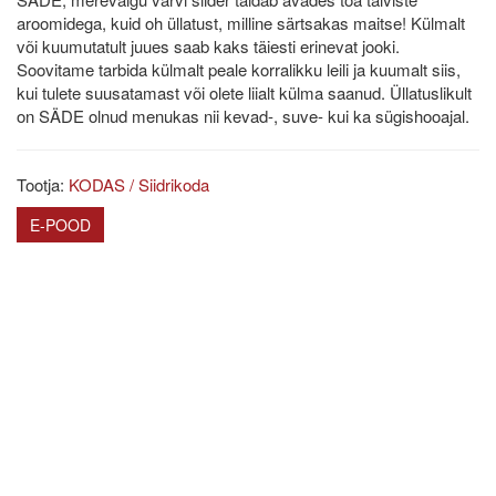
aroomidega, kuid oh üllatust, milline särtsakas maitse! Külmalt
või kuumutatult juues saab kaks täiesti erinevat jooki.
Soovitame tarbida külmalt peale korralikku leili ja kuumalt siis,
kui tulete suusatamast või olete liialt külma saanud. Üllatuslikult
on SÄDE olnud menukas nii kevad-, suve- kui ka sügishooajal.
Tootja:
KODAS / Siidrikoda
E-POOD