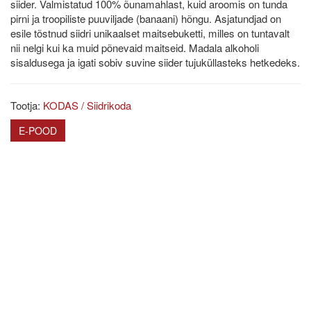
siider. Valmistatud 100% õunamahlast, kuid aroomis on tunda
pirni ja troopiliste puuviljade (banaani) hõngu. Asjatundjad on
esile tõstnud siidri unikaalset maitsebuketti, milles on tuntavalt
nii nelgi kui ka muid põnevaid maitseid. Madala alkoholi
sisaldusega ja igati sobiv suvine siider tujuküllasteks hetkedeks.
Tootja:
KODAS / Siidrikoda
E-POOD