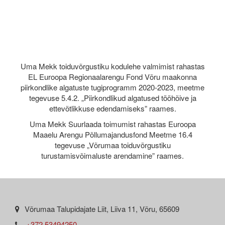
Uma Mekk toiduvõrgustiku kodulehe valmimist rahastas
EL Euroopa Regionaalarengu Fond Võru maakonna
piirkondlike algatuste tugiprogramm 2020-2023, meetme
tegevuse 5.4.2. „Piirkondlikud algatused tööhõive ja
ettevõtlikkuse edendamiseks” raames.
Uma Mekk Suurlaada toimumist rahastas Euroopa
Maaelu Arengu Põllumajandusfond Meetme 16.4
tegevuse „Võrumaa toiduvõrgustiku
turustamisvõimaluste arendamine” raames.
Võrumaa Talupidajate Liit, Liiva 11, Võru, 65609
+372 53494250