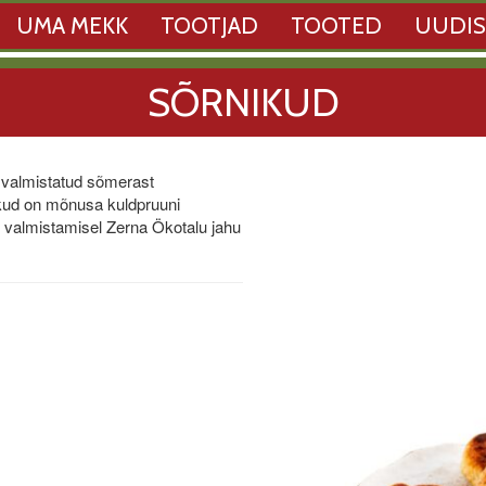
UMA MEKK
TOOTJAD
TOOTED
UUDI
SÕRNIKUD
 valmistatud sõmerast
nikud on mõnusa kuldpruuni
 valmistamisel Zerna Ökotalu jahu