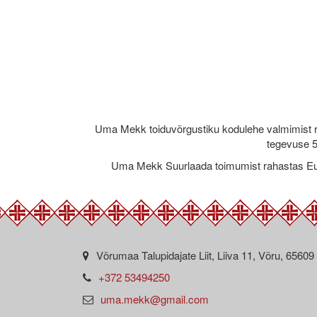
Uma Mekk toiduvõrgustiku kodulehe valmimist 
tegevuse 5
Uma Mekk Suurlaada toimumist rahastas Eu
Võrumaa Talupidajate Liit, Liiva 11, Võru, 65609
+372 53494250
uma.mekk@gmail.com