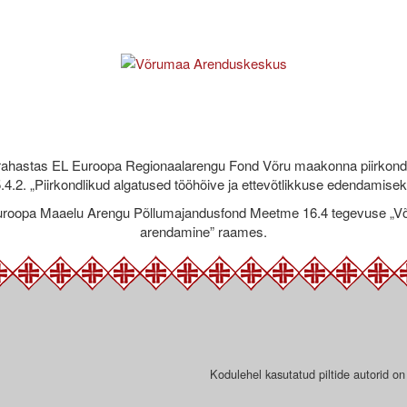
rahastas EL Euroopa Regionaalarengu Fond Võru maakonna piirkond
.4.2. „Piirkondlikud algatused tööhõive ja ettevõtlikkuse edendamise
roopa Maaelu Arengu Põllumajandusfond Meetme 16.4 tegevuse „Võr
arendamine” raames.
Kodulehel kasutatud piltide autorid on