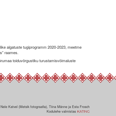
like algatuste tugiprogramm 2020-2023, meetme
ks” raames.
umaa toiduvõrgustiku turustamisvõimaluste
 Nele Katvel (Metsik fotograafia), Tiina Männe ja Esta Frosch
Kodulehe valmistas
KATING