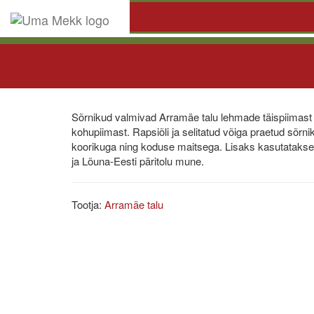
Sõrnikud valmivad Arramäe talu lehmade täispiimast
kohupiimast. Rapsiõli ja selitatud võiga praetud sõr
koorikuga ning koduse maitsega. Lisaks kasutatakse
ja Lõuna-Eesti päritolu mune.
Tootja:
Arramäe talu