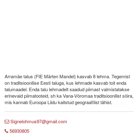
Arramäe talus (FIE Märten Mandel) kasvab 8 lehma. Tegemist
on traditsioonilise Eesti taluga, kus lehmade kasvab toit enda
talumaadel. Enda talu lehmadelt saadud piimast valmistatakse
erinevaid piimatooteid, sh ka Vana-Võromaa traditsioonilist sõira,
mis kannab Euroopa Liidu kaitstud geograafilist tähist.
Signelohmus97@gmail.com
56930805