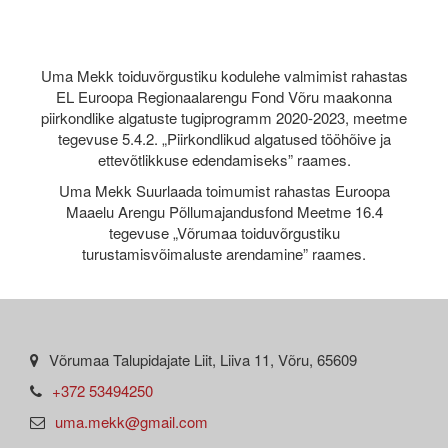
Uma Mekk toiduvõrgustiku kodulehe valmimist rahastas
EL Euroopa Regionaalarengu Fond Võru maakonna
piirkondlike algatuste tugiprogramm 2020-2023, meetme
tegevuse 5.4.2. „Piirkondlikud algatused tööhõive ja
ettevõtlikkuse edendamiseks” raames.
Uma Mekk Suurlaada toimumist rahastas Euroopa
Maaelu Arengu Põllumajandusfond Meetme 16.4
tegevuse „Võrumaa toiduvõrgustiku
turustamisvõimaluste arendamine” raames.
Võrumaa Talupidajate Liit, Liiva 11, Võru, 65609
+372 53494250
uma.mekk@gmail.com