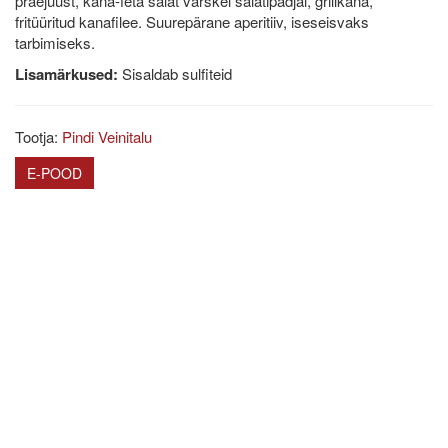
praejuust, kana-feta salat värskel salatipadjal, grillkana,
fritüüritud kanafilee. Suurepärane aperitiiv, iseseisvaks
tarbimiseks.
Lisamärkused:
Sisaldab sulfiteid
Tootja:
Pindi Veinitalu
E-POOD