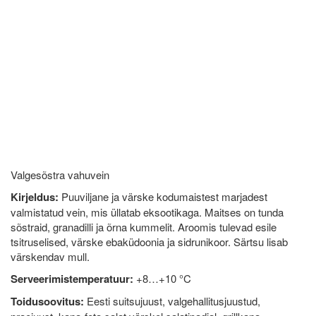
Valgesõstra vahuvein
Kirjeldus:
Puuviljane ja värske kodumaistest marjadest
valmistatud vein, mis üllatab eksootikaga. Maitses on tunda
sõstraid, granadilli ja õrna kummelit. Aroomis tulevad esile
tsitruselised, värske ebaküdoonia ja sidrunikoor. Särtsu lisab
värskendav mull.
Serveerimistemperatuur:
+8…+10 °C
Toidusoovitus:
Eesti suitsujuust, valgehallitusjuustud,