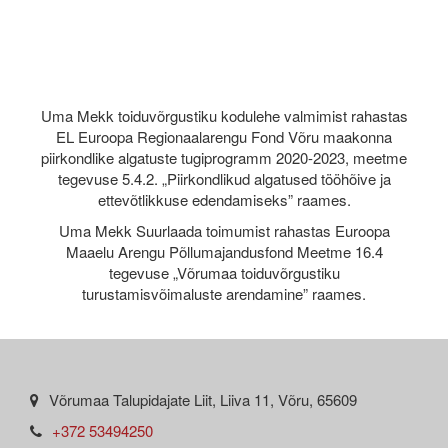
Uma Mekk toiduvõrgustiku kodulehe valmimist rahastas
EL Euroopa Regionaalarengu Fond Võru maakonna
piirkondlike algatuste tugiprogramm 2020-2023, meetme
tegevuse 5.4.2. „Piirkondlikud algatused tööhõive ja
ettevõtlikkuse edendamiseks” raames.
Uma Mekk Suurlaada toimumist rahastas Euroopa
Maaelu Arengu Põllumajandusfond Meetme 16.4
tegevuse „Võrumaa toiduvõrgustiku
turustamisvõimaluste arendamine” raames.
Võrumaa Talupidajate Liit, Liiva 11, Võru, 65609
+372 53494250