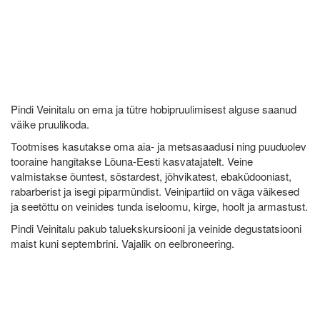
Pindi Veinitalu on ema ja tütre hobipruulimisest alguse saanud
väike pruulikoda.
Tootmises kasutakse oma aia- ja metsasaadusi ning puuduolev
tooraine hangitakse Lõuna-Eesti kasvatajatelt. Veine
valmistakse õuntest, sõstardest, jõhvikatest, ebaküdooniast,
rabarberist ja isegi piparmündist. Veinipartiid on väga väikesed
ja seetõttu on veinides tunda iseloomu, kirge, hoolt ja armastust.
Pindi Veinitalu pakub taluekskursiooni ja veinide degustatsiooni
maist kuni septembrini. Vajalik on eelbroneering.