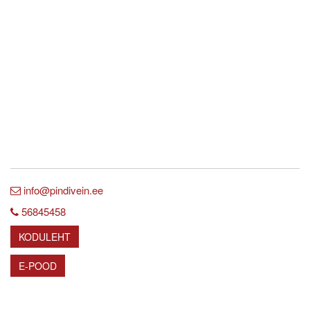
info@pindivein.ee
56845458
KODULEHT
E-POOD