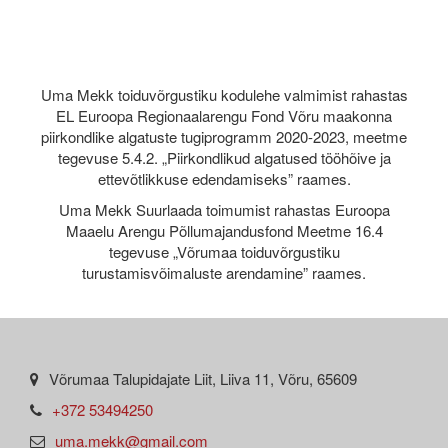
Uma Mekk toiduvõrgustiku kodulehe valmimist rahastas
EL Euroopa Regionaalarengu Fond Võru maakonna
piirkondlike algatuste tugiprogramm 2020-2023, meetme
tegevuse 5.4.2. „Piirkondlikud algatused tööhõive ja
ettevõtlikkuse edendamiseks” raames.
Uma Mekk Suurlaada toimumist rahastas Euroopa
Maaelu Arengu Põllumajandusfond Meetme 16.4
tegevuse „Võrumaa toiduvõrgustiku
turustamisvõimaluste arendamine” raames.
Võrumaa Talupidajate Liit, Liiva 11, Võru, 65609
+372 53494250
uma.mekk@gmail.com