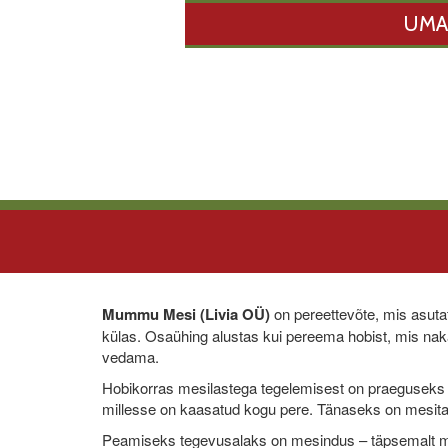
UMA
Mummu Mesi (Livia OÜ)
on pereettevõte, mis asuta
külas. Osaühing alustas kui pereema hobist, mis nakat
vedama.
Hobikorras mesilastega tegelemisest on praeguseks 
millesse on kaasatud kogu pere. Tänaseks on mesita
Peamiseks tegevusalaks on mesindus – täpsemalt m