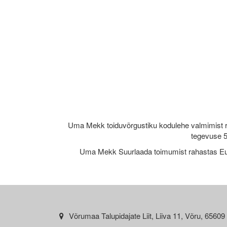
Uma Mekk toiduvõrgustiku kodulehe valmimist 
tegevuse 5
Uma Mekk Suurlaada toimumist rahastas Eu
Võrumaa Talupidajate Liit, Liiva 11, Võru, 65609