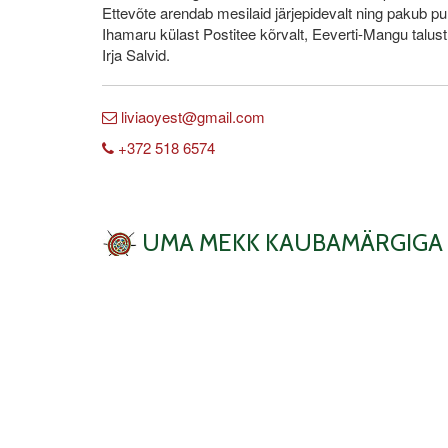
Ettevõte arendab mesilaid järjepidevalt ning pakub p
Ihamaru külast Postitee kõrvalt, Eeverti-Mangu talu
Irja Salvid.
liviaoyest@gmail.com
+372 518 6574
UMA MEKK KAUBAMÄRGIGA