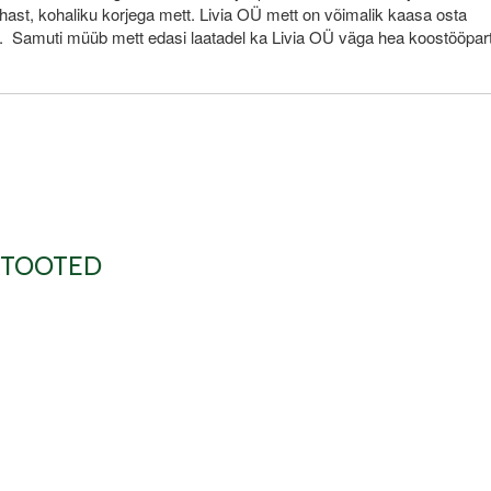
uhast, kohaliku korjega mett. Livia OÜ mett on võimalik kaasa osta
st. Samuti müüb mett edasi laatadel ka Livia OÜ väga hea koostööpart
 TOOTED