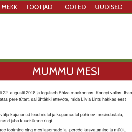
 MEKK
TOOTJAD
TOOTED
UUDISED
MUMMU MESI
ti 22. augustil 2018 ja tegutseb Põlva maakonnas, Kanepi vallas, Iha
as pere tütart, sai ühtäkki ettevõte, mida Liivia Lints hakkas eest
välja kujunenud teadmistel ja kogemustel põhinev mesindustalu,
rusid juba kuuekümne ringi.
ee tootmine ning mesilasemade ja -perede kasvatamine ja müük.