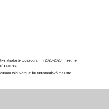
like algatuste tugiprogramm 2020-2023, meetme
ks” raames.
umaa toiduvõrgustiku turustamisvõimaluste