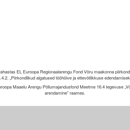
rahastas EL Euroopa Regionaalarengu Fond Võru maakonna piirkond
.4.2. „Piirkondlikud algatused tööhõive ja ettevõtlikkuse edendamise
roopa Maaelu Arengu Põllumajandusfond Meetme 16.4 tegevuse „Võr
arendamine” raames.