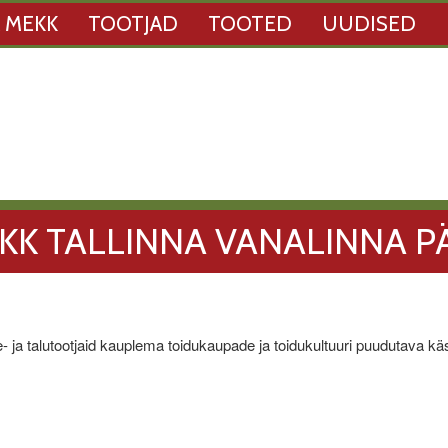
 MEKK
TOOTJAD
TOOTED
UUDISED
KK TALLINNA VANALINNA P
 talutootjaid kauplema toidukaupade ja toidukultuuri puudutava käsit