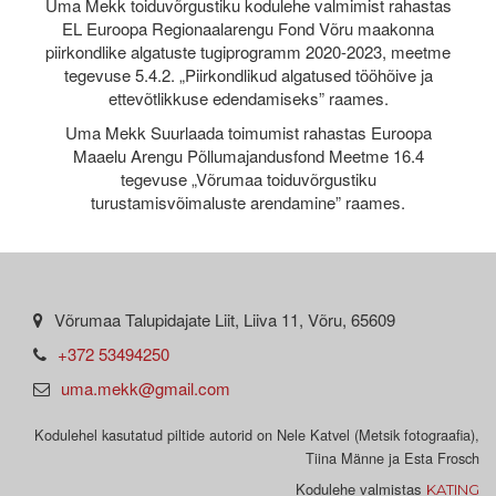
Uma Mekk toiduvõrgustiku kodulehe valmimist rahastas
EL Euroopa Regionaalarengu Fond Võru maakonna
piirkondlike algatuste tugiprogramm 2020-2023, meetme
tegevuse 5.4.2. „Piirkondlikud algatused tööhõive ja
ettevõtlikkuse edendamiseks” raames.
Uma Mekk Suurlaada toimumist rahastas Euroopa
Maaelu Arengu Põllumajandusfond Meetme 16.4
tegevuse „Võrumaa toiduvõrgustiku
turustamisvõimaluste arendamine” raames.
Võrumaa Talupidajate Liit, Liiva 11, Võru, 65609
+372 53494250
uma.mekk@gmail.com
Kodulehel kasutatud piltide autorid on Nele Katvel (Metsik fotograafia),
Tiina Männe ja Esta Frosch
Kodulehe valmistas
KATING