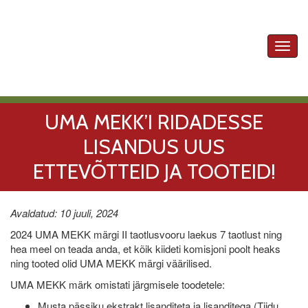
Toggl
navig
UMA MEKK’I RIDADESSE
LISANDUS UUS
ETTEVÕTTEID JA TOOTEID!
Avaldatud: 10 juuli, 2024
2024 UMA MEKK märgi II taotlusvooru laekus 7 taotlust ning
hea meel on teada anda, et kõik kiideti komisjoni poolt heaks
ning tooted olid UMA MEKK märgi väärilised.
UMA MEKK märk omistati järgmisele toodetele:
Musta pässiku ekstrakt lisanditeta ja lisanditega (Tiidu