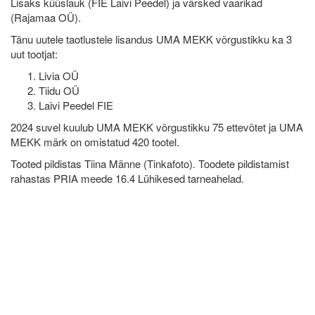
Lisaks küüslauk (FIE Laivi Peedel) ja värsked vaarikad
(Rajamaa OÜ).
Tänu uutele taotlustele lisandus UMA MEKK võrgustikku ka 3
uut tootjat:
Livia OÜ
Tiidu OÜ
Laivi Peedel FIE
2024 suvel kuulub UMA MEKK võrgustikku 75 ettevõtet ja UMA
MEKK märk on omistatud 420 tootel.
Tooted pildistas Tiina Männe (Tinkafoto). Toodete pildistamist
rahastas PRIA meede 16.4 Lühikesed tarneahelad.