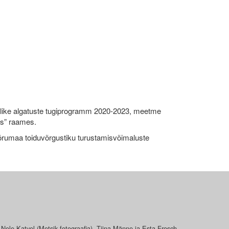
like algatuste tugiprogramm 2020-2023, meetme
ks” raames.
umaa toiduvõrgustiku turustamisvõimaluste
 Nele Katvel (Metsik fotograafia), Tiina Männe ja Esta Frosch