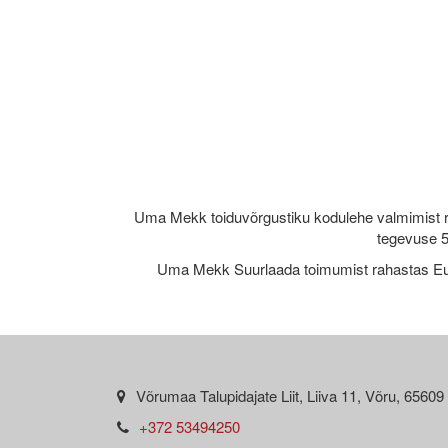
Uma Mekk toiduvõrgustiku kodulehe valmimist 
tegevuse 5
Uma Mekk Suurlaada toimumist rahastas Eu
Võrumaa Talupidajate Liit, Liiva 11, Võru, 65609
+372 53494250