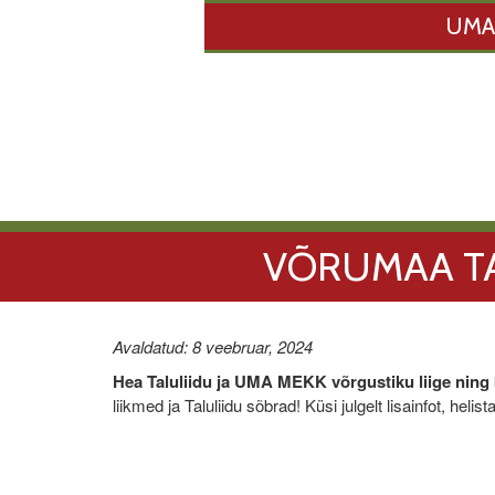
UMA
VÕRUMAA TAL
Avaldatud: 8 veebruar, 2024
Hea Taluliidu ja UMA MEKK võrgustiku liige ning
liikmed ja Taluliidu sõbrad! Küsi julgelt lisainfot, hel