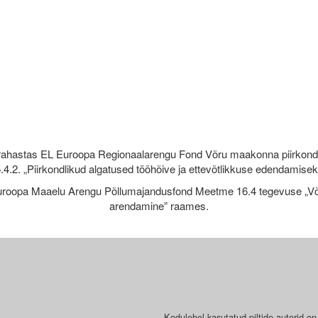
rahastas EL Euroopa Regionaalarengu Fond Võru maakonna piirkond
.4.2. „Piirkondlikud algatused tööhõive ja ettevõtlikkuse edendamise
roopa Maaelu Arengu Põllumajandusfond Meetme 16.4 tegevuse „Võr
arendamine” raames.
Kodulehel kasutatud piltide autorid on