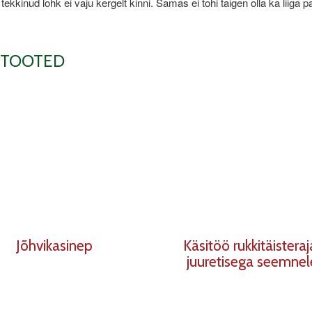
kkinud lohk ei vaju kergelt kinni. Samas ei tohi taigen olla ka liiga pa
 TOOTED
Jõhvikasinep
Käsitöö rukkitäistera
juuretisega seemnel