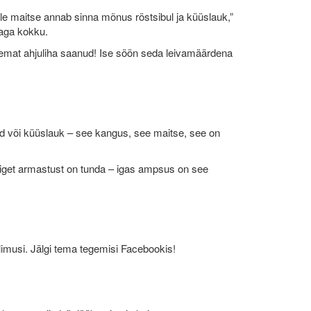
le maitse annab sinna mõnus röstsibul ja küüslauk,”
ivaga kokku.
 paremat ahjuliha saanud! Ise söön seda leivamäärdena
 või küüslauk – see kangus, see maitse, see on
õiget armastust on tunda – igas ampsus on see
llimusi. Jälgi tema tegemisi Facebookis!