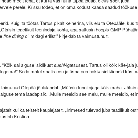
head meelt teha, et kui ta väsinuna tuppa jõuab, oleks söök juba
tervele perele. Krissu tõdeb, et on oma kodust kaasa saadud töökuse 
rid. Kuigi ta töötas Tartus pikalt kelnerina, viis elu ta Otepääle, kus t
„Otsisin tegelikult teenindaja kohta, aga sattusin hoopis GMP Pühajä
ee
fine dining
oli midagi erilist,” kirjeldab ta vaimustunult.
“Kõik sai alguse isiklikust
sushi
-igatsusest. Tartus oli kõik käe-jala
e tegema!” Seda mõtet saatis edu ja üsna pea hakkasid kliendid küsima 
toimunud Otepää jõululaadal. „Müüsin tunni ajaga kõik maha. Jätsin ema 
i alguse tema laadapisik. „Mulle meeldib see melu, mulle meeldib, et
ajatelt kui ka teistelt kauplejatelt. „Inimesed tulevad juba teadlikult o
ustab Kristina.