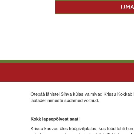
UMA
Otepää lähistel Sihva külas valmivad Krissu Kokkab 
laatadel inimeste südamed võitnud.
Kokk lapsepõlvest saati
Krissu kasvas üles köögiviljatalus, kus tööd tehti ho