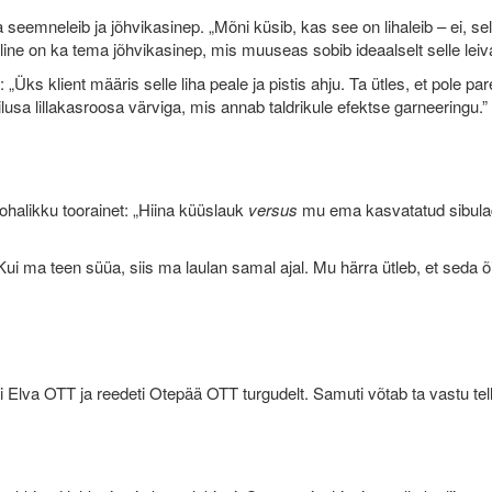
emneleib ja jõhvikasinep. „Mõni küsib, kas see on lihaleib – ei, sel
line on ka tema jõhvikasinep, mis muuseas sobib ideaalselt selle le
 „Üks klient määris selle liha peale ja pistis ahju. Ta ütles, et pole
ilusa lillakasroosa värviga, mis annab taldrikule efektse garneeringu.”
kohalikku toorainet: „Hiina küüslauk
versus
mu ema kasvatatud sibulad
i ma teen süüa, siis ma laulan samal ajal. Mu härra ütleb, et seda 
ti Elva OTT ja reedeti Otepää OTT turgudelt. Samuti võtab ta vastu te