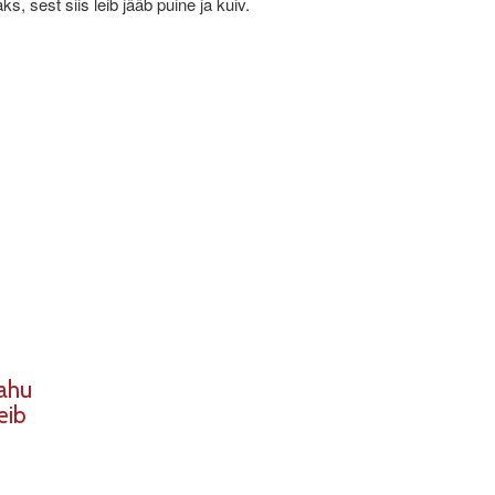
ks, sest siis leib jääb puine ja kuiv.
jahu
eib