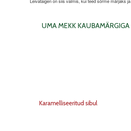
Leivataigen on siis valmis, kui teed sõrme märjaks ja te
UMA MEKK KAUBAMÄRGIGA
Karamelliseeritud sibul