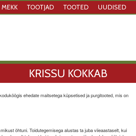
 MEKK
TOOTJAD
TOOTED
UUDISED
KRISSU KOKKAB
koduköögis ehedate maitsetega küpsetised ja purgitooted, mis on
mmikust õhtuni. Toidutegemisega alustas ta juba viieaastaselt, kui