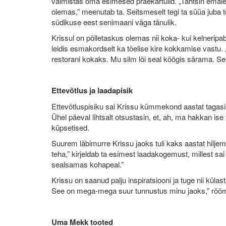
valmistas oma esimesed praekartulid. „Tahtsin emale 
olemas,” meenutab ta. Seitsmeselt tegi ta süüa juba 
südikuse eest senimaani väga tänulik.
Krissul on põlletaskus olemas nii koka- kui kelneripabe
leidis esmakordselt ka tõelise kire kokkamise vastu. 
restorani kokaks. Mu silm lõi seal köögis särama. S
Ettevõtlus ja laadapisik
Ettevõtluspisiku sai Krissu kümmekond aastat tagasi. 
Ühel päeval lihtsalt otsustasin, et, ah, ma hakkan is
küpsetised.
Suurem läbimurre Krissu jaoks tuli kaks aastat hiljem 
teha,” kirjeldab ta esimest laadakogemust, millest sa
sealsamas kohapeal.”
Krissu on saanud palju inspiratsiooni ja tuge nii külast
See on mega-mega suur tunnustus minu jaoks,” rõõm
Uma Mekk tooted