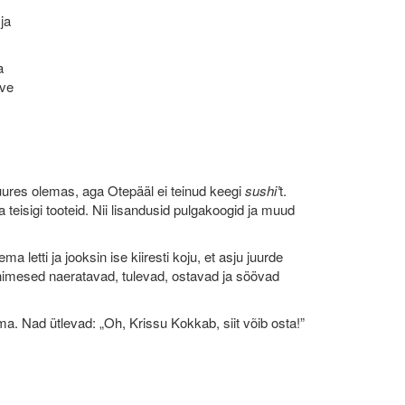
ja
a
rve
 juures olemas, aga Otepääl ei teinud keegi
sushi’
t.
teisigi tooteid. Nii lisandusid pulgakoogid ja muud
letti ja jooksin ise kiiresti koju, et asju juurde
 inimesed naeratavad, tulevad, ostavad ja söövad
stma. Nad ütlevad: „Oh, Krissu Kokkab, siit võib osta!”