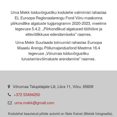
Uma Mekk toiduvõrgustiku kodulehe valmimist rahastas
EL Euroopa Regionaalarengu Fond Võru maakonna
piirkondlike algatuste tugiprogramm 2020-2023, meetme
tegevuse 5.4.2. „Piirkondlikud algatused tööhõive ja
ettevõtlikkuse edendamiseks” raames.
Uma Mekk Suurlaada toimumist rahastas Euroopa
Maaelu Arengu Põllumajandusfond Meetme 16.4
tegevuse „Võrumaa toiduvõrgustiku
turustamisvõimaluste arendamine” raames.
Võrumaa Talupidajate Liit, Liiva 11, Võru, 65609
+372 53494250
uma.mekk@gmail.com
Kodulehel kasutatud piltide autorid on Nele Katvel (Metsik fotograafia),