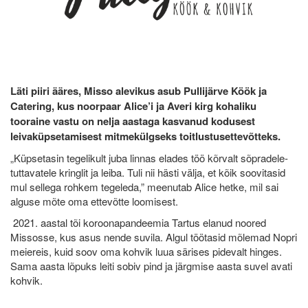
Läti piiri ääres, Misso alevikus asub Pullijärve Köök ja
Catering, kus noorpaar Alice’i ja Averi kirg kohaliku
tooraine vastu on nelja aastaga kasvanud kodusest
leivaküpsetamisest mitmekülgseks toitlustusettevõtteks.
„Küpsetasin tegelikult juba linnas elades töö kõrvalt sõpradele-
tuttavatele kringlit ja leiba. Tuli nii hästi välja, et kõik soovitasid
mul sellega rohkem tegeleda,” meenutab Alice hetke, mil sai
alguse mõte oma ettevõtte loomisest.
2021. aastal tõi koroonapandeemia Tartus elanud noored
Missosse, kus asus nende suvila. Algul töötasid mõlemad Nopri
meiereis, kuid soov oma kohvik luua särises pidevalt hinges.
Sama aasta lõpuks leiti sobiv pind ja järgmise aasta suvel avati
kohvik.