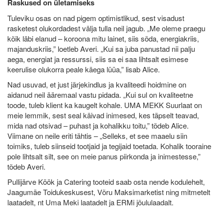
Raskused on ületamiseks
Tuleviku osas on nad pigem optimistlikud, sest visadust
rasketest olukordadest välja tulla neil jagub. „Me oleme praegu
kõik läbi elanud – koroona mitu lainet, siis sõda, energiakriis,
majanduskriis,” loetleb Averi. „Kui sa juba panustad nii palju
aega, energiat ja ressurssi, siis sa ei saa lihtsalt esimese
keerulise olukorra peale käega lüüa,” lisab Alice.
Nad usuvad, et just järjekindlus ja kvaliteedi hoidmine on
aidanud neil ääremaal vastu pidada. „Kui sul on kvaliteetne
toode, tuleb klient ka kaugelt kohale. UMA MEKK Suurlaat on
meie lemmik, sest seal käivad inimesed, kes täpselt teavad,
mida nad otsivad – puhast ja kohalikku toitu,” tõdeb Alice.
Viimane on neile eriti tähtis – „Selleks, et see maaelu siin
toimiks, tuleb siinseid tootjaid ja tegijaid toetada. Kohalik tooraine
pole lihtsalt silt, see on meie panus piirkonda ja inimestesse,”
tõdeb Averi.
Pullijärve Köök ja Catering tooteid saab osta nende kodulehelt,
Jaagumäe Toidukeskusest, Võru Maksimarketist ning mitmetelt
laatadelt, nt Uma Meki laatadelt ja ERMi jõululaadalt.