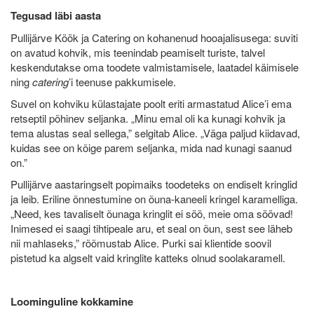
Tegusad läbi aasta
Pullijärve Köök ja Catering on kohanenud hooajalisusega: suviti
on avatud kohvik, mis teenindab peamiselt turiste, talvel
keskendutakse oma toodete valmistamisele, laatadel käimisele
ning
catering
’i teenuse pakkumisele.
Suvel on kohviku külastajate poolt eriti armastatud Alice’i ema
retseptil põhinev seljanka. „Minu emal oli ka kunagi kohvik ja
tema alustas seal sellega,” selgitab Alice. „Väga paljud kiidavad,
kuidas see on kõige parem seljanka, mida nad kunagi saanud
on.”
Pullijärve aastaringselt popimaiks toodeteks on endiselt kringlid
ja leib. Eriline õnnestumine on õuna-kaneeli kringel karamelliga.
„Need, kes tavaliselt õunaga kringlit ei söö, meie oma söövad!
Inimesed ei saagi tihtipeale aru, et seal on õun, sest see läheb
nii mahlaseks,” rõõmustab Alice. Purki sai klientide soovil
pistetud ka algselt vaid kringlite katteks olnud soolakaramell.
Loominguline kokkamine