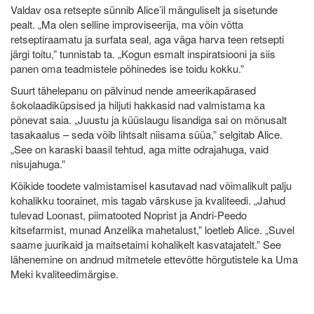
Valdav osa retsepte sünnib Alice’il mänguliselt ja sisetunde
pealt. „Ma olen selline improviseerija, ma võin võtta
retseptiraamatu ja surfata seal, aga väga harva teen retsepti
järgi toitu,” tunnistab ta. „Kogun esmalt inspiratsiooni ja siis
panen oma teadmistele põhinedes ise toidu kokku.”
Suurt tähelepanu on pälvinud nende ameerikapärased
šokolaadiküpsised ja hiljuti hakkasid nad valmistama ka
põnevat saia. „Juustu ja küüslaugu lisandiga sai on mõnusalt
tasakaalus – seda võib lihtsalt niisama süüa,” selgitab Alice.
„See on karaski baasil tehtud, aga mitte odrajahuga, vaid
nisujahuga.”
Kõikide toodete valmistamisel kasutavad nad võimalikult palju
kohalikku toorainet, mis tagab värskuse ja kvaliteedi. „Jahud
tulevad Loonast, piimatooted Noprist ja Andri-Peedo
kitsefarmist, munad Anzelika mahetalust,” loetleb Alice. „Suvel
saame juurikaid ja maitsetaimi kohalikelt kasvatajatelt.” See
lähenemine on andnud mitmetele ettevõtte hõrgutistele ka Uma
Meki kvaliteedimärgise.