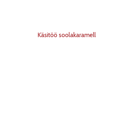
Käsitöö soolakaramell