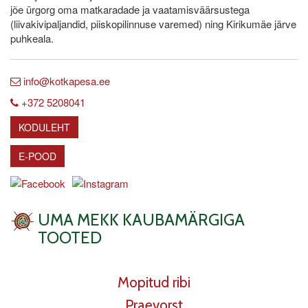
jõe ürgorg oma matkaradade ja vaatamisväärsustega
(liivakivipaljandid, piiskopilinnuse varemed) ning Kirikumäe järve
puhkeala.
info@kotkapesa.ee
+372 5208041
KODULEHT
E-POOD
UMA MEKK KAUBAMÄRGIGA
TOOTED
Mopitud ribi
Praevorst