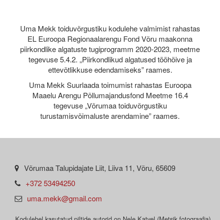
Uma Mekk toiduvõrgustiku kodulehe valmimist rahastas
EL Euroopa Regionaalarengu Fond Võru maakonna
piirkondlike algatuste tugiprogramm 2020-2023, meetme
tegevuse 5.4.2. „Piirkondlikud algatused tööhõive ja
ettevõtlikkuse edendamiseks” raames.
Uma Mekk Suurlaada toimumist rahastas Euroopa
Maaelu Arengu Põllumajandusfond Meetme 16.4
tegevuse „Võrumaa toiduvõrgustiku
turustamisvõimaluste arendamine” raames.
Võrumaa Talupidajate Liit, Liiva 11, Võru, 65609
+372 53494250
uma.mekk@gmail.com
Kodulehel kasutatud piltide autorid on Nele Katvel (Metsik fotograafia),