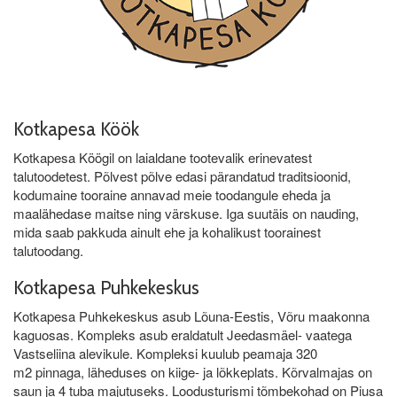
Kotkapesa Köök
Kotkapesa Köögil on laialdane tootevalik erinevatest
talutoodetest. Põlvest põlve edasi pärandatud traditsioonid,
kodumaine tooraine annavad meie toodangule eheda ja
maalähedase maitse ning värskuse. Iga suutäis on nauding,
mida saab pakkuda ainult ehe ja kohalikust toorainest
talutoodang.
Kotkapesa Puhkekeskus
Kotkapesa Puhkekeskus asub Lõuna-Eestis, Võru maakonna
kaguosas. Kompleks asub eraldatult Jeedasmäel- vaatega
Vastseliina alevikule. Kompleksi kuulub peamaja 320
m2 pinnaga, läheduses on kiige- ja lõkkeplats. Kõrvalmajas on
saun ja 4 tuba majutuseks. Loodusturismi tõmbekohad on Piusa