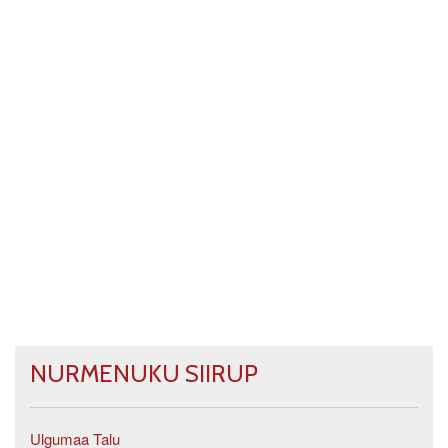
NURMENUKU SIIRUP
Ulgumaa Talu