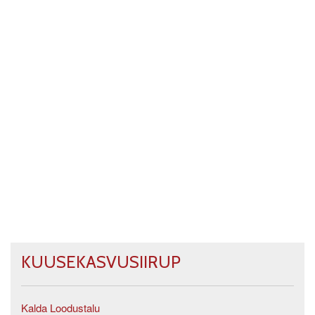
KUUSEKASVUSIIRUP
Kalda Loodustalu