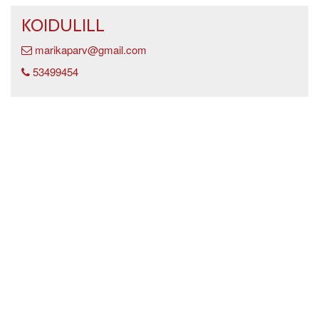
KOIDULILL
marikaparv@gmail.com
53499454