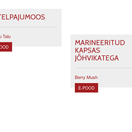
TELPAJUMOOS
u Talu
MARINEERITUD
POOD
KAPSAS
JÕHVIKATEGA
Berry Mush
E-POOD