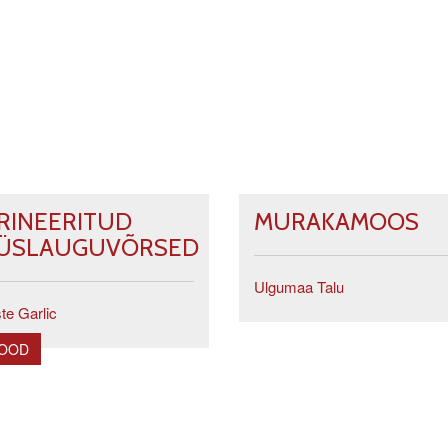
RINEERITUD
MURAKAMOOS
ÜSLAUGUVÕRSED
Ulgumaa Talu
te Garlic
POOD