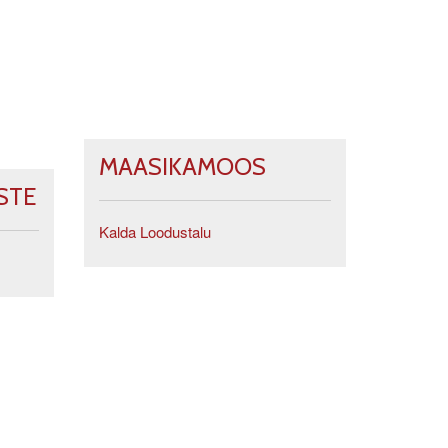
MAASIKAMOOS
STE
Kalda Loodustalu