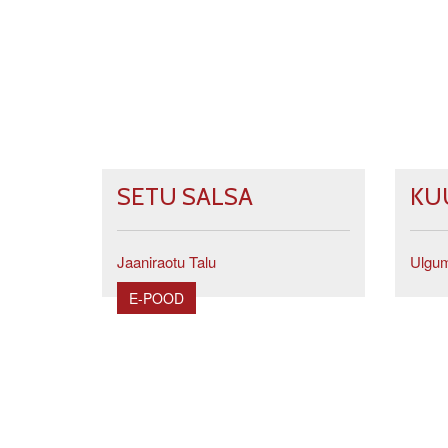
SETU SALSA
KU
Jaaniraotu Talu
Ulgum
E-POOD