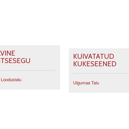
LVINE
KUIVATATUD
ITSESEGU
KUKESEENED
 Loodustalu
Ulgumaa Talu