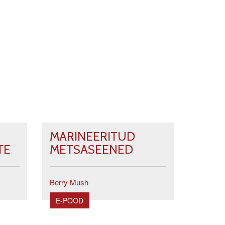
MARINEERITUD
TE
METSASEENED
Berry Mush
E-POOD