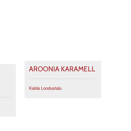
AROONIA KARAMELL
Kalda Loodustalu