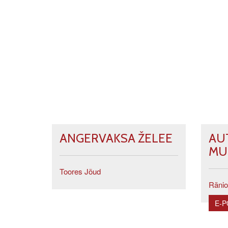
ANGERVAKSA ŽELEE
AU
MU
Toores Jõud
Ränio
E-