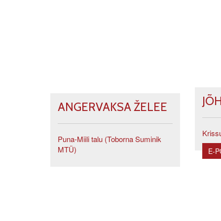
JÕ
ANGERVAKSA ŽELEE
Kriss
Puna-Miili talu (Toborna Suminik
MTÜ)
E-