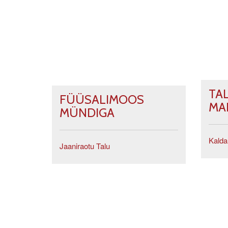
TA
FÜÜSALIMOOS
MA
MÜNDIGA
Kalda
Jaaniraotu Talu