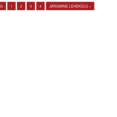
LG
1
2
3
4
JÄRGMINE LEHEKÜLG »