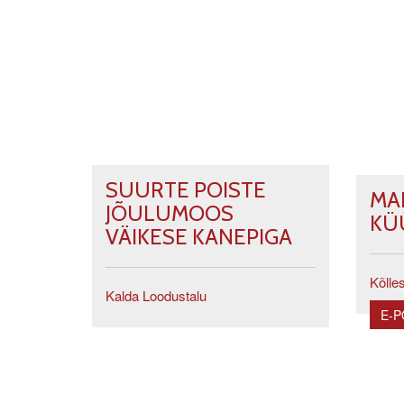
SUURTE POISTE
MA
JÕULUMOOS
KÜ
VÄIKESE KANEPIGA
Kõlles
Kalda Loodustalu
E-