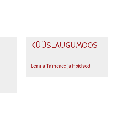
KÜÜSLAUGUMOOS
Lemna Taimeaed ja Hoidised