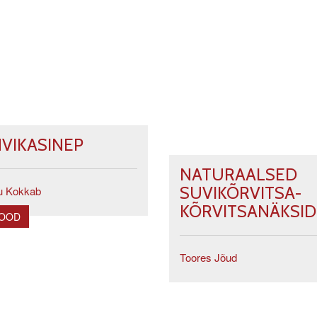
HVIKASINEP
NATURAALSED
SUVIKÕRVITSA-
u Kokkab
KÕRVITSANÄKSID
POOD
Toores Jõud