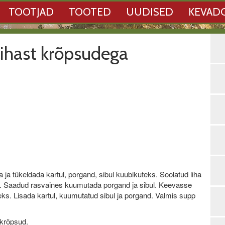
TOOTJAD
TOOTED
UUDISED
KEVAD
ihast krõpsudega
ja tükeldada kartul, porgand, sibul kuubikuteks. Soolatud liha
ks. Saadud rasvaines kuumutada porgand ja sibul. Keevasse
s. Lisada kartul, kuumutatud sibul ja porgand. Valmis supp
akrõpsud.