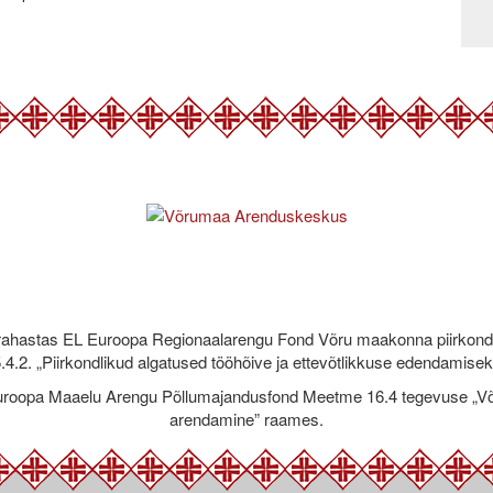
rahastas EL Euroopa Regionaalarengu Fond Võru maakonna piirkond
.4.2. „Piirkondlikud algatused tööhõive ja ettevõtlikkuse edendamise
roopa Maaelu Arengu Põllumajandusfond Meetme 16.4 tegevuse „Võr
arendamine” raames.