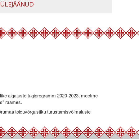
ÜLEJÄÄNUD
like algatuste tugiprogramm 2020-2023, meetme
ks” raames.
umaa toiduvõrgustiku turustamisvõimaluste