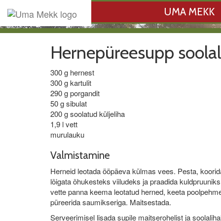
UMA MEKK
Hernepüreesupp soolal
300 g hernest
300 g kartulit
290 g porgandit
50 g sibulat
200 g soolatud küljeliha
1,9 l vett
murulauku
Valmistamine
Herneid leotada ööpäeva külmas vees. Pesta, koorida 
lõigata õhukesteks viiludeks ja praadida kuldpruuni
vette panna keema leotatud herned, keeta poolpehmek
püreerida saumikseriga. Maitsestada.
Serveerimisel lisada supile maitserohelist ja soolalih