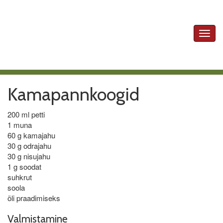
Toggl
navig
Kamapannkoogid
200 ml petti
1 muna
60 g kamajahu
30 g odrajahu
30 g nisujahu
1 g soodat
suhkrut
soola
õli praadimiseks
Valmistamine