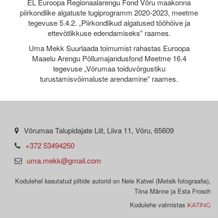
EL Euroopa Regionaalarengu Fond Võru maakonna
piirkondlike algatuste tugiprogramm 2020-2023, meetme
tegevuse 5.4.2. „Piirkondlikud algatused tööhõive ja
ettevõtlikkuse edendamiseks” raames.
Uma Mekk Suurlaada toimumist rahastas Euroopa
Maaelu Arengu Põllumajandusfond Meetme 16.4
tegevuse „Võrumaa toiduvõrgustiku
turustamisvõimaluste arendamine” raames.
Võrumaa Talupidajate Liit, Liiva 11, Võru, 65609
+372 53494250
uma.mekk@gmail.com
Kodulehel kasutatud piltide autorid on Nele Katvel (Metsik fotograafia),
Tiina Männe ja Esta Frosch
Kodulehe valmistas
KATING