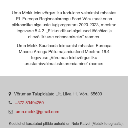
Uma Mekk toiduvõrgustiku kodulehe valmimist rahastas
EL Euroopa Regionaalarengu Fond Võru maakonna
piirkondlike algatuste tugiprogramm 2020-2023, meetme
tegevuse 5.4.2. „Piirkondlikud algatused tööhõive ja
ettevõtlikkuse edendamiseks” raames.
Uma Mekk Suurlaada toimumist rahastas Euroopa
Maaelu Arengu Põllumajandusfond Meetme 16.4
tegevuse „Võrumaa toiduvõrgustiku
turustamisvõimaluste arendamine” raames.
Võrumaa Talupidajate Liit, Liiva 11, Võru, 65609
+372 53494250
uma.mekk@gmail.com
Kodulehel kasutatud piltide autorid on Nele Katvel (Metsik fotograafia),