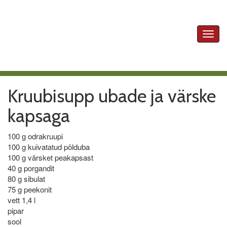
Toggl
navig
Kruubisupp ubade ja värske
kapsaga
100 g odrakruupi
100 g kuivatatud põlduba
100 g värsket peakapsast
40 g porgandit
80 g sibulat
75 g peekonit
vett 1,4 l
pipar
sool