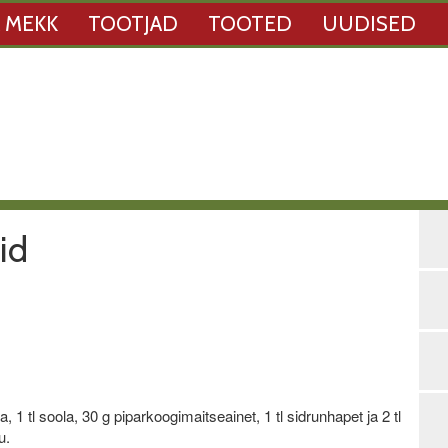
 MEKK
TOOTJAD
TOOTED
UUDISED
id
1 tl soola, 30 g piparkoogimaitseainet, 1 tl sidrunhapet ja 2 tl
u.