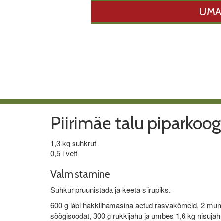
UMA
Piirimäe talu piparkoog
1,3 kg suhkrut
0,5 l vett
Valmistamine
Suhkur pruunistada ja keeta siirupiks.
600 g läbi hakklihamasina aetud rasvakõrneid, 2 muna, 
söögisoodat, 300 g rukkijahu ja umbes 1,6 kg nisujah