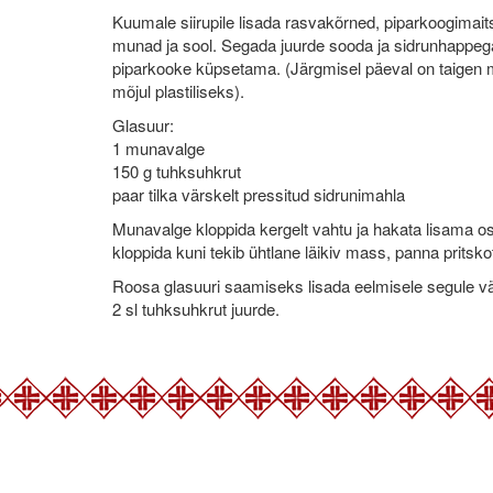
Kuumale siirupile lisada rasvakõrned, piparkoogimait
munad ja sool. Segada juurde sooda ja sidrunhappeg
piparkooke küpsetama. (Järgmisel päeval on taigen m
mõjul plastiliseks).
Glasuur:
1 munavalge
150 g tuhksuhkrut
paar tilka värskelt pressitud sidrunimahla
Munavalge kloppida kergelt vahtu ja hakata lisama os
kloppida kuni tekib ühtlane läikiv mass, panna pritskott
Roosa glasuuri saamiseks lisada eelmisele segule värs
2 sl tuhksuhkrut juurde.