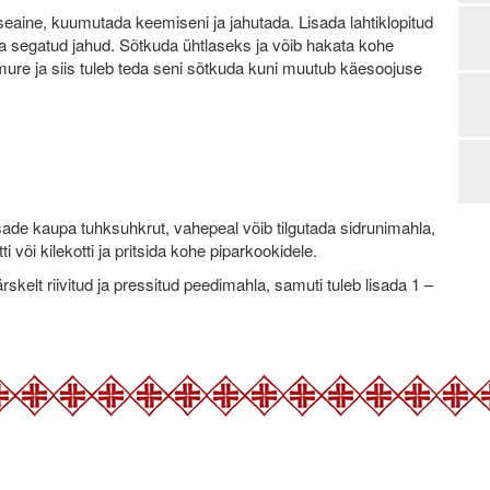
seaine, kuumutada keemiseni ja jahutada. Lisada lahtiklopitud
a segatud jahud. Sõtkuda ühtlaseks ja võib hakata kohe
ure ja siis tuleb teda seni sõtkuda kuni muutub käesoojuse
ade kaupa tuhksuhkrut, vahepeal võib tilgutada sidrunimahla,
i või kilekotti ja pritsida kohe piparkookidele.
kelt riivitud ja pressitud peedimahla, samuti tuleb lisada 1 –