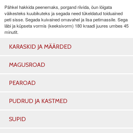
Pähkel hakkida peenemaks, porgand riivida, õun lõigata
väikesteks kuubikuteks ja segada need tükeldatud toiduained
peti sisse. Segada kuivained omavahel ja lisa petimassile. Sega
läbi ja küpseta vormis (keeksivorm) 180 kraadi juures umbes 45
minutit.
KARASKID JA MÄÄRDED
MAGUSROAD
PEAROAD
PUDRUD JA KASTMED
SUPID