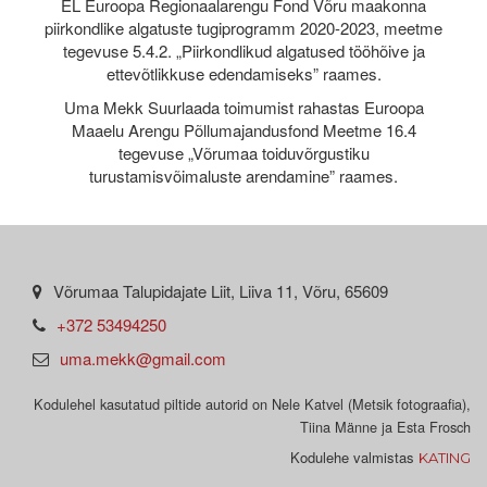
EL Euroopa Regionaalarengu Fond Võru maakonna
piirkondlike algatuste tugiprogramm 2020-2023, meetme
tegevuse 5.4.2. „Piirkondlikud algatused tööhõive ja
ettevõtlikkuse edendamiseks” raames.
Uma Mekk Suurlaada toimumist rahastas Euroopa
Maaelu Arengu Põllumajandusfond Meetme 16.4
tegevuse „Võrumaa toiduvõrgustiku
turustamisvõimaluste arendamine” raames.
Võrumaa Talupidajate Liit, Liiva 11, Võru, 65609
+372 53494250
uma.mekk@gmail.com
Kodulehel kasutatud piltide autorid on Nele Katvel (Metsik fotograafia),
Tiina Männe ja Esta Frosch
Kodulehe valmistas
KATING