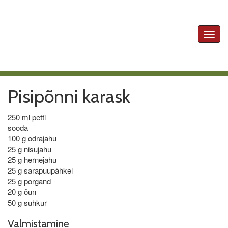
Toggl
navig
Pisipõnni karask
250 ml petti
sooda
100 g odrajahu
25 g nisujahu
25 g hernejahu
25 g sarapuupähkel
25 g porgand
20 g õun
50 g suhkur
Valmistamine