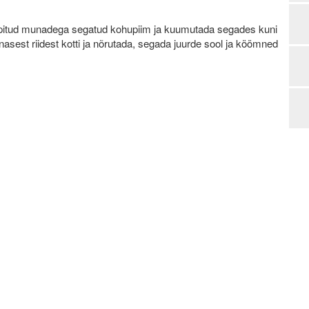
iklopitud munadega segatud kohupiim ja kuumutada segades kuni
asest riidest kotti ja nõrutada, segada juurde sool ja köömned