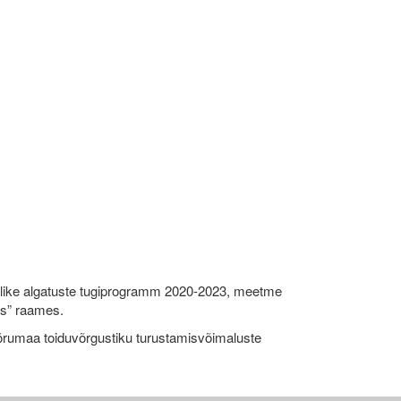
like algatuste tugiprogramm 2020-2023, meetme
ks” raames.
umaa toiduvõrgustiku turustamisvõimaluste