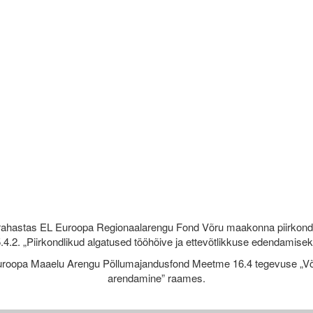
rahastas EL Euroopa Regionaalarengu Fond Võru maakonna piirkond
.4.2. „Piirkondlikud algatused tööhõive ja ettevõtlikkuse edendamise
roopa Maaelu Arengu Põllumajandusfond Meetme 16.4 tegevuse „Võr
arendamine” raames.