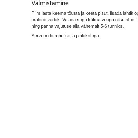
Valmistamine
Piim lasta keema tõusta ja keeta pisut, lisada laht
eraldub vadak. Valada segu külma veega niisutatud lin
ning panna vajutuse alla vähemalt 5-6 tunniks.
Serveerida rohelise ja pihlakatega