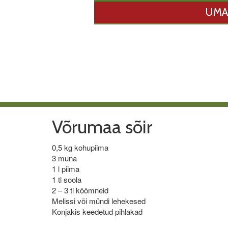
UMA
Võrumaa sõir
0,5 kg kohupiima
3 muna
1 l piima
1 tl soola
2 – 3 tl köömneid
Melissi või mündi lehekesed
Konjakis keedetud pihlakad