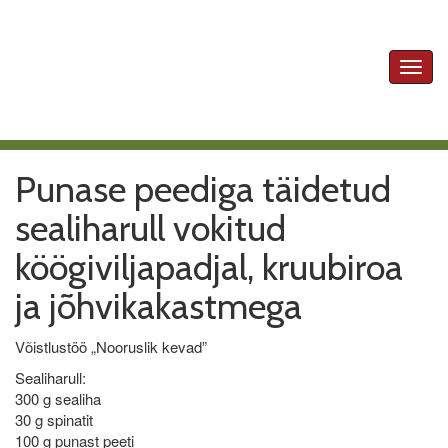
Toggl
navig
Punase peediga täidetud
sealiharull vokitud
köögiviljapadjal, kruubiroa
ja jõhvikakastmega
Võistlustöö „Nooruslik kevad”
Sealiharull:
300 g sealiha
30 g spinatit
100 g punast peeti