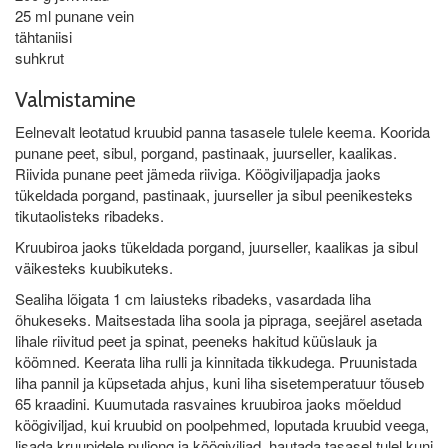
25 ml punane vein
tähtaniisi
suhkrut
Valmistamine
Eelnevalt leotatud kruubid panna tasasele tulele keema. Koorida
punane peet, sibul, porgand, pastinaak, juurseller, kaalikas.
Riivida punane peet jämeda riiviga. Köögiviljapadja jaoks
tükeldada porgand, pastinaak, juurseller ja sibul peenikesteks
tikutaolisteks ribadeks.
Kruubiroa jaoks tükeldada porgand, juurseller, kaalikas ja sibul
väikesteks kuubikuteks.
Sealiha lõigata 1 cm laiusteks ribadeks, vasardada liha
õhukeseks. Maitsestada liha soola ja pipraga, seejärel asetada
lihale riivitud peet ja spinat, peeneks hakitud küüslauk ja
köömned. Keerata liha rulli ja kinnitada tikkudega. Pruunistada
liha pannil ja küpsetada ahjus, kuni liha sisetemperatuur tõuseb
65 kraadini. Kuumutada rasvaines kruubiroa jaoks mõeldud
köögiviljad, kui kruubid on poolpehmed, loputada kruubid veega,
lisada kruupidele puljong ja köögiviljad, hautada tasasel tulel kuni