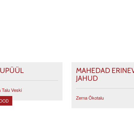
SUPÜÜL
MAHEDAD ERINE
JAHUD
 Talu Veski
Zerna Ökotalu
POOD