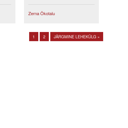
Zerna Ökotalu
1
2
JÄRGMINE LEHEKÜLG »