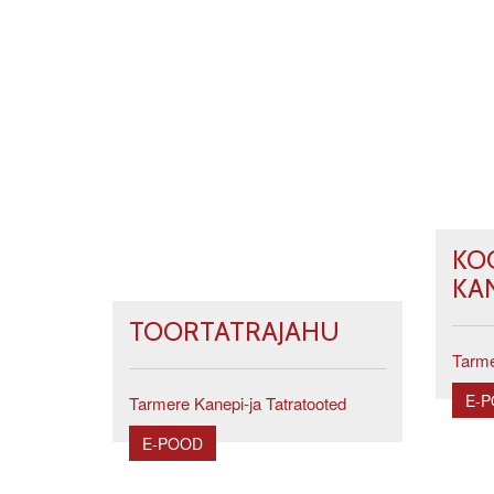
KO
KA
TOORTATRAJAHU
Tarme
E-
Tarmere Kanepi-ja Tatratooted
E-POOD