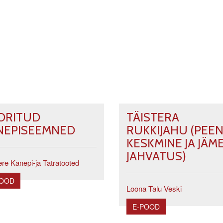
ORITUD
TÄISTERA
NEPISEEMNED
RUKKIJAHU (PEEN
KESKMINE JA JÄM
JAHVATUS)
re Kanepi-ja Tatratooted
POOD
Loona Talu Veski
E-POOD