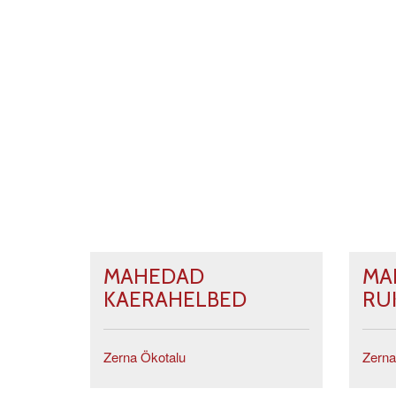
MAHEDAD
MA
KAERAHELBED
RU
Zerna Ökotalu
Zerna