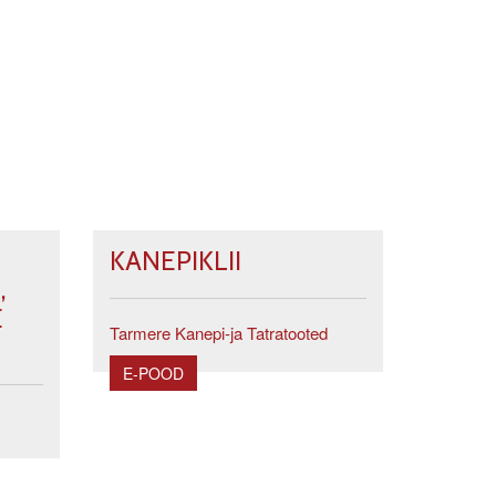
KANEPIKLII
,
E
Tarmere Kanepi-ja Tatratooted
E-POOD