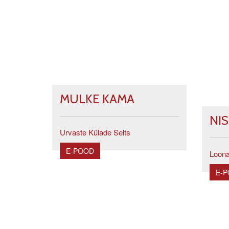
MULKE KAMA
NI
Urvaste Külade Selts
E-POOD
Loona
E-