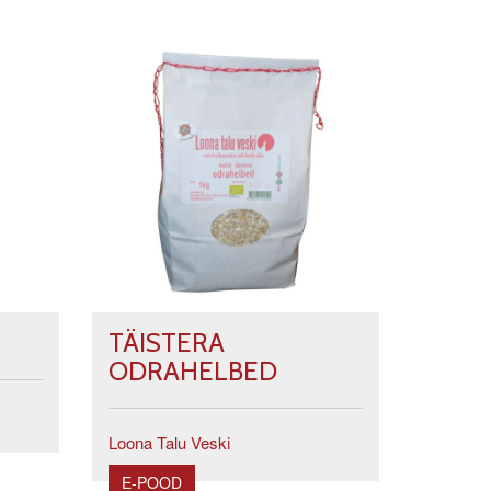
TÄISTERA
ODRAHELBED
Loona Talu Veski
E-POOD