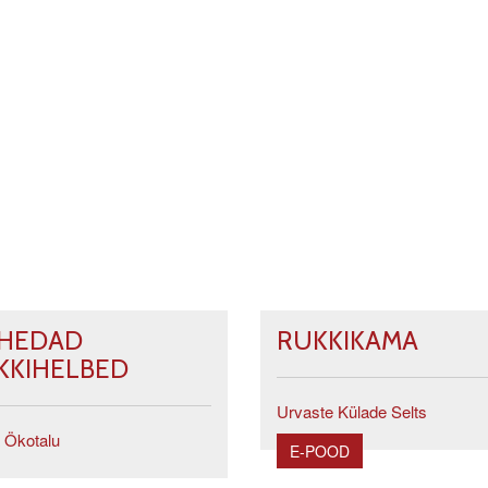
HEDAD
RUKKIKAMA
KKIHELBED
Urvaste Külade Selts
 Ökotalu
E-POOD