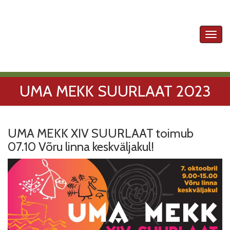
Toggl
navig
UMA MEKK SUURLAAT 2023
UMA MEKK XIV SUURLAAT toimub
07.10 Võru linna keskväljakul!