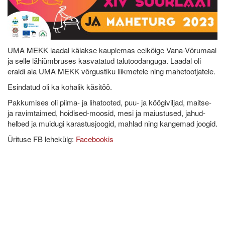
UMA MEKK laadal käiakse kauplemas eelkõige Vana-Võrumaal
ja selle lähiümbruses kasvatatud talutoodanguga. Laadal oli
eraldi ala UMA MEKK võrgustiku liikmetele ning mahetootjatele.
Esindatud oli ka kohalik käsitöö.
Pakkumises oli piima- ja lihatooted, puu- ja köögiviljad, maitse-
ja ravimtaimed, hoidised-moosid, mesi ja maiustused, jahud-
helbed ja muidugi karastusjoogid, mahlad ning kangemad joogid.
Ürituse FB lehekülg:
Facebookis