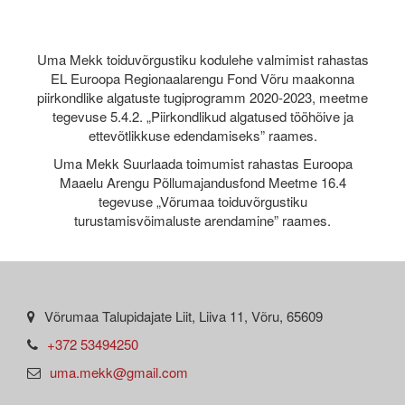
Uma Mekk toiduvõrgustiku kodulehe valmimist rahastas
EL Euroopa Regionaalarengu Fond Võru maakonna
piirkondlike algatuste tugiprogramm 2020-2023, meetme
tegevuse 5.4.2. „Piirkondlikud algatused tööhõive ja
ettevõtlikkuse edendamiseks” raames.
Uma Mekk Suurlaada toimumist rahastas Euroopa
Maaelu Arengu Põllumajandusfond Meetme 16.4
tegevuse „Võrumaa toiduvõrgustiku
turustamisvõimaluste arendamine” raames.
Võrumaa Talupidajate Liit, Liiva 11, Võru, 65609
+372 53494250
uma.mekk@gmail.com